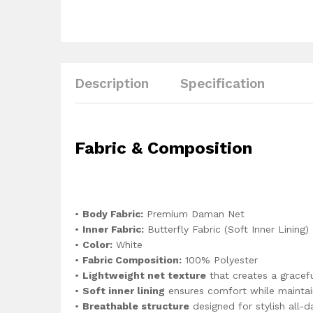
Description
Specification
Fabric & Composition
•
Body Fabric:
Premium Daman Net
•
Inner Fabric:
Butterfly Fabric (Soft Inner Lining)
•
Color:
White
•
Fabric Composition:
100% Polyester
•
Lightweight net texture
that creates a gracef
•
Soft inner lining
ensures comfort while maintain
•
Breathable structure
designed for stylish all-